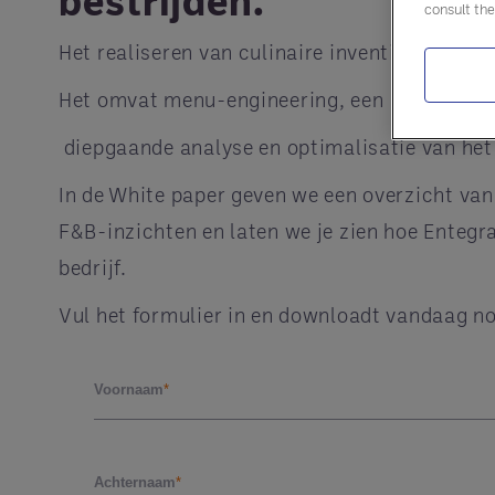
consult th
Het realiseren van culinaire inventiviteit is 
Het omvat menu-engineering, een
diepgaande analyse en optimalisatie van he
In de White paper geven we een overzicht va
F&B-inzichten en laten we je zien hoe Entegr
bedrijf.
Vul het formulier in en downloadt vandaag n