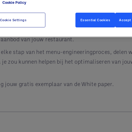
e
Cookie Policy
niet alles wat nodig is om het perfecte menu te creër
Cookie Settings
Essential Cookies
Accept 
t aanbod van jouw restaurant.
n elke stap van het menu-engineeringproces, delen 
a je zou kunnen helpen bij het optimaliseren van jo
og jouw gratis exemplaar van de White paper.