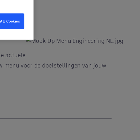
en.
All Cookies
we actuele
uw menu voor de doelstellingen van jouw