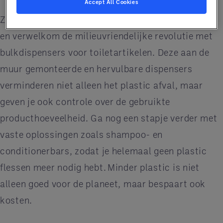
Accept All Cookies
Zeg plastic flessen voor eenmalig gebruik vaarwel
en verwelkom de milieuvriendelijke revolutie met
bulkdispensers voor toiletartikelen. Deze aan de
muur gemonteerde en hervulbare dispensers
verminderen niet alleen het plastic afval, maar
geven je ook controle over de gebruikte
producthoeveelheid. Ga nog een stapje verder met
vaste oplossingen zoals shampoo- en
conditionerbars, zodat je helemaal geen plastic
flessen meer nodig hebt. Minder plastic is niet
alleen goed voor de planeet, maar bespaart ook
kosten.