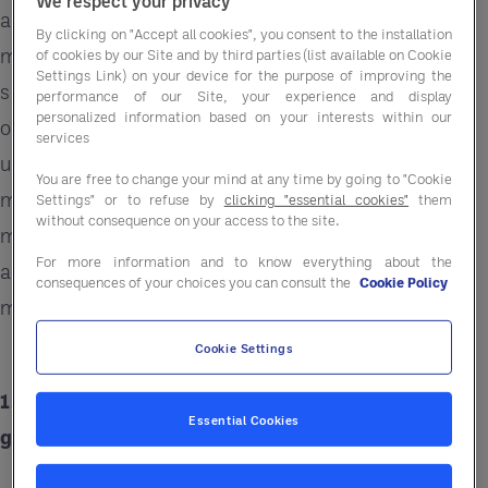
We respect your privacy
al wisten. Voor elk bedrijf dat zich bezighoudt
By clicking on "Accept all cookies", you consent to the installation
met gastvrijheid is duurzaamheid niet langer
of cookies by our Site and by third parties (list available on Cookie
Settings Link) on your device for the purpose of improving the
slechts een modewoord; het is een essentieel
performance of our Site, your experience and display
personalized information based on your interests within our
onderdeel van de bedrijfsstrategie. Deze
services
uitgebreide gids gaat in op verschillende
You are free to change your mind at any time by going to "Cookie
milieuvriendelijke oplossingen die niet alleen het
Settings" or to refuse by
clicking "essential cookies"
them
without consequence on your access to the site.
milieu ten goede komen, maar ook de
For more information and to know everything about the
aantrekkingskracht van je merk op de steeds
consequences of your choices you can consult the
Cookie Policy
milieubewuster wordende gast vergroten.
Cookie Settings
1. Bulk badkamerautomaten: Een win-win voor
Essential Cookies
gasten en de planeet