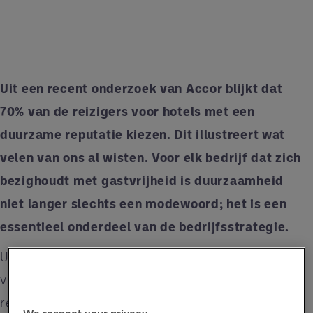
Uit een recent onderzoek van Accor blijkt dat
70% van de reizigers voor hotels met een
duurzame reputatie kiezen. Dit illustreert wat
velen van ons al wisten. Voor elk bedrijf dat zich
bezighoudt met gastvrijheid is duurzaamheid
niet langer slechts een modewoord; het is een
essentieel onderdeel van de bedrijfsstrategie.
Uit een recent onderzoek van Accor blijkt dat 70%
van de reizigers voor hotels met een duurzame
reputatie kiezen. Dit illustreert wat velen van ons