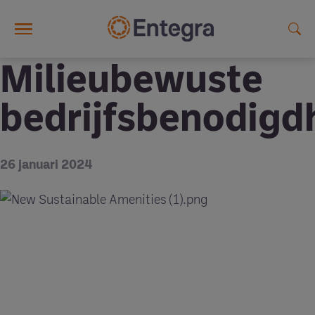
Skip to main content
Milieubewuste
bedrijfsbenodig
26 januari 2024