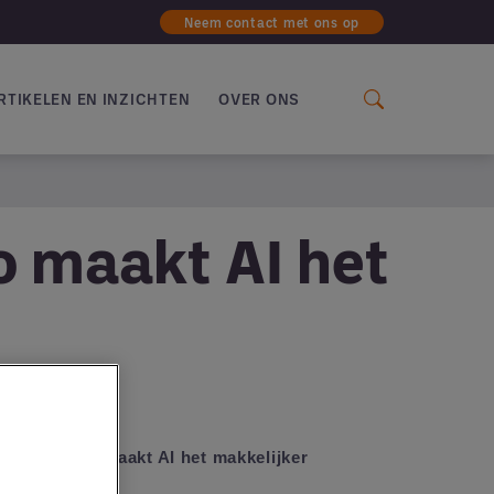
Neem contact met ons op
RTIKELEN EN INZICHTEN
OVER ONS
o maakt AI het
dservice: zo maakt AI het makkelijker