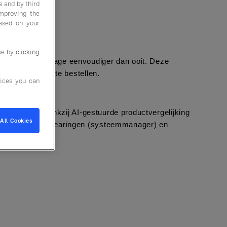
e and by third
improving the
based on your
use by
clicking
n food & beverage eenvoudiger dan ooit. Deze 
 en voordeliger te bestellen.
ices you can
fectief is. Dankzij AI-gestuurde productvergelijking 
All Cookies
 met Jennifer Swearingen (systeemmanager) en 