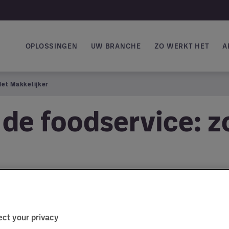
OPLOSSINGEN
UW BRANCHE
ZO WERKT HET
A
Hoofdnavigatie
Het Makkelijker
 de foodservice: z
Slim inkopen in de foo
ct your privacy