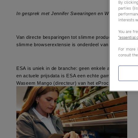
By clicking
parties (l
In gesprek met Jennifer Swearingen en Waseem Mang
performan
interests w
You are fr
"essential 
Van directe besparingen tot slimme productaanbevelin
slimme browserextensie is onderdeel van 
Entegra’s Da
For more 
consult th
ESA is uniek in de branche: geen enkele andere inkoopor
en actuele prijsdata is ESA een echte 
gamechanger
. M
Waseem Mango (directeur) van het eProcurement-team