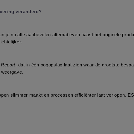
ancering veranderd?
n je nu alle aanbevolen alternatieven naast het originele produ
chtelijker.
 Report
, dat in één oogopslag laat zien waar de grootste bespa
e weergave.
nkopen slimmer maakt en processen efficiënter laat verlopen. E