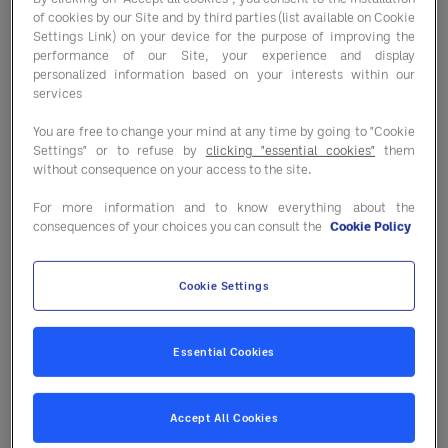
établissement à réussir. Nous établissons des
of cookies by our Site and by third parties (list available on Cookie
relations de confiance en matière de conseil, en
Settings Link) on your device for the purpose of improving the
performance of our Site, your experience and display
nous appuyant sur une expertise approfondie de
personalized information based on your interests within our
votre secteur d'activité pour formuler une approche
services
qui vous convient.
You are free to change your mind at any time by going to "Cookie
Settings" or to refuse by
clicking "essential cookies"
them
without consequence on your access to the site.
For more information and to know everything about the
consequences of your choices you can consult the
Cookie Policy
Augmentez votre
efficacité
Cookie Settings
opérationnelle
Nos experts vous montreront comment
obtenir de meilleurs résultats en matière
Essential Cookies
de commandes, de formation, de
restauration, d'opérations, etc.
Accept All Cookies