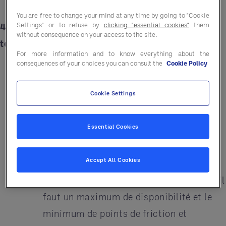
You are free to change your mind at any time by going to "Cookie
Settings" or to refuse by
clicking "essential cookies"
them
4 bonnes raisons de rechercher des gains de
without consequence on your access to the site.
temps à tout prix
For more information and to know everything about the
consequences of your choices you can consult the
Cookie Policy
Pallier la pénurie de personnel : face aux
exigences des clients qui attendent une
Cookie Settings
certaine qualité de service, il devient
plus que nécessaire d'optimiser tout ce
Essential Cookies
qui peut l'être.
Accept All Cookies
Chouchouter vos clients : pour être
attentif à ses clients et à leurs besoins, il
faut un maximum de disponibilité et le
minimum de points de friction et