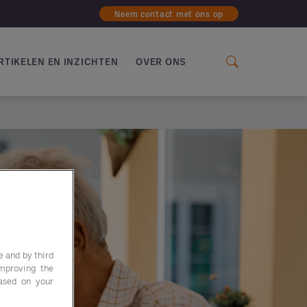
Neem contact met ons op
RTIKELEN EN INZICHTEN
OVER ONS
e and by third
improving the
based on your