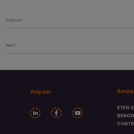
Bespa
Volg ons
ETEN 
BENOD
CONTR