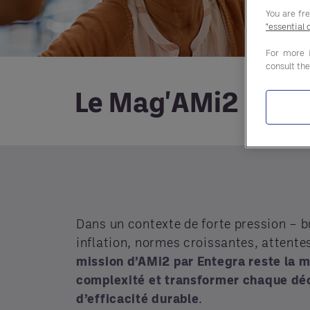
You are fr
"essential 
For more 
consult th
Le Mag'AMi2 n°3 
Dans un contexte de forte pression – b
inflation, normes croissantes, attente
mission d’AMi2 par Entegra reste la m
complexité et transformer chaque déc
d’efficacité durable
.