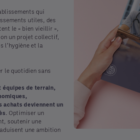
tablissements qui
issements utiles, des
t le « bien vieillir »,
on un projet collectif,
 l’hygiène et la
r le quotidien sans
t équipes de terrain,
onomiques,
es achats deviennent un
rès
. Optimiser un
t, soutenir une
raduisent une ambition