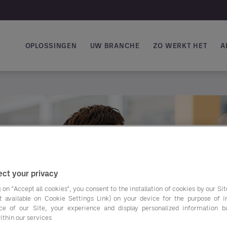
OPLOSSINGEN
UW BRANCHE
ZO WERKT HET
A
Hoofdnavigatie
ct your privacy
 on "Accept all cookies", you consent to the installation of cookies by our Sit
ist available on Cookie Settings Link) on your device for the purpose of 
ce of our Site, your experience and display personalized information 
ithin our services