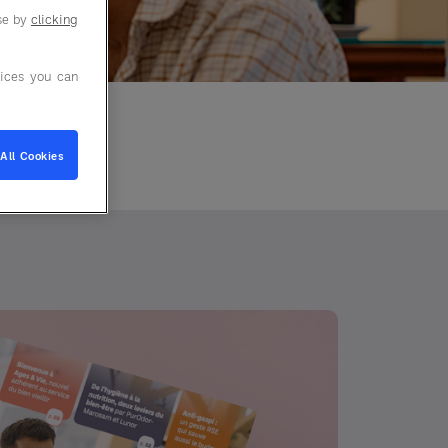
use by
clicking
ices you can
All Cookies