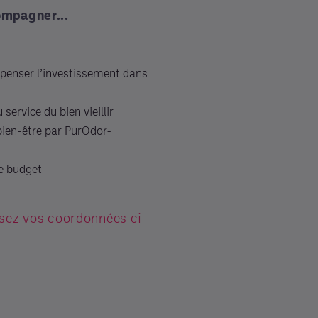
ompagner...
repenser l’investissement dans
service du bien vieillir
 bien-être par PurOdor-
le budget
ssez vos coordonnées ci-