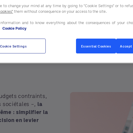
ee to change your mind at any time by going to "Cookie Settings" or to ref
cookies"
them without consequence on your access to the site.
information and to know everything about the consequences of your cho
e
Cookie Policy
- Novembre 2025
Cookie Settings
Essential Cookies
Accept 
udgets contraints,
s sociétales –,
la
ême : simplifier la
ision en levier